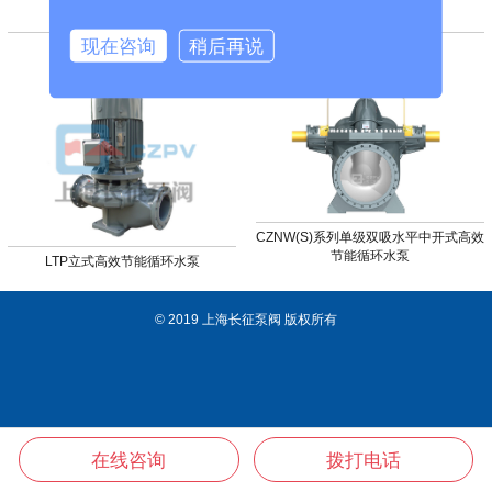
现在咨询
稍后再说
WTP卧式节能泵
LTP立式节能循环水泵
CZNW(S)系列单级双吸水平中开式高效
节能循环水泵
LTP立式高效节能循环水泵
© 2019
上海长征泵阀
版权所有
在线咨询
拨打电话
电话
邮件
联系
产品